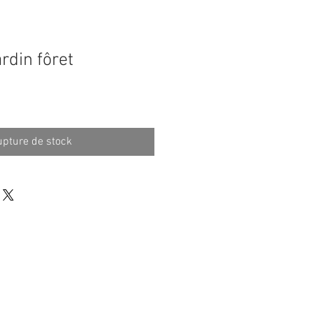
ardin fôret
pture de stock